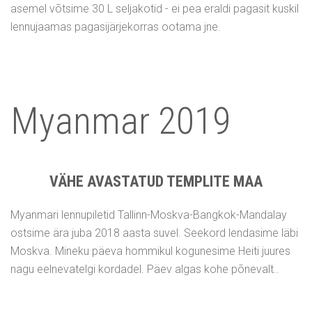
asemel võtsime 30 L seljakotid - ei pea eraldi pagasit kuskil
lennujaamas pagasijärjekorras ootama jne.
Myanmar 2019
VÄHE AVASTATUD TEMPLITE MAA
Myanmari lennupiletid Tallinn-Moskva-Bangkok-Mandalay
ostsime ära juba 2018 aasta suvel. Seekord lendasime läbi
Moskva. Mineku päeva hommikul kogunesime Heiti juures
nagu eelnevatelgi kordadel. Päev algas kohe põnevalt..