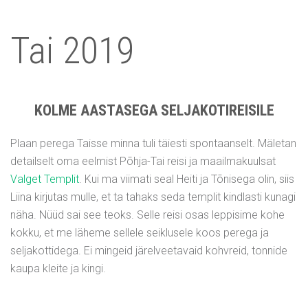
Tai 2019
KOLME AASTASEGA SELJAKOTIREISILE
Plaan perega Taisse minna tuli täiesti spontaanselt. Mäletan
detailselt oma eelmist Põhja-Tai reisi ja maailmakuulsat
Valget Templit
. Kui ma viimati seal Heiti ja Tõnisega olin, siis
Liina kirjutas mulle, et ta tahaks seda templit kindlasti kunagi
näha. Nüüd sai see teoks. Selle reisi osas leppisime kohe
kokku, et me läheme sellele seiklusele koos perega ja
seljakottidega. Ei mingeid järelveetavaid kohvreid, tonnide
kaupa kleite ja kingi.