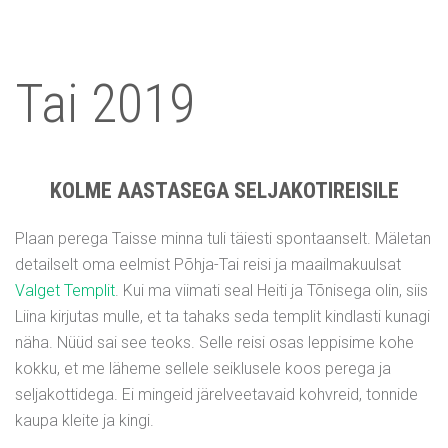
Tai 2019
KOLME AASTASEGA SELJAKOTIREISILE
Plaan perega Taisse minna tuli täiesti spontaanselt. Mäletan
detailselt oma eelmist Põhja-Tai reisi ja maailmakuulsat
Valget Templit
. Kui ma viimati seal Heiti ja Tõnisega olin, siis
Liina kirjutas mulle, et ta tahaks seda templit kindlasti kunagi
näha. Nüüd sai see teoks. Selle reisi osas leppisime kohe
kokku, et me läheme sellele seiklusele koos perega ja
seljakottidega. Ei mingeid järelveetavaid kohvreid, tonnide
kaupa kleite ja kingi.