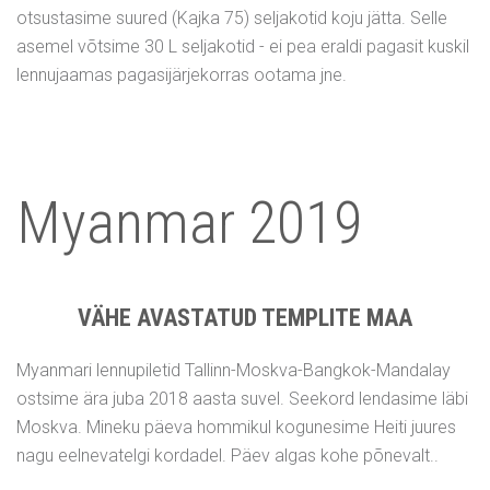
otsustasime suured (Kajka 75) seljakotid koju jätta. Selle
asemel võtsime 30 L seljakotid - ei pea eraldi pagasit kuskil
lennujaamas pagasijärjekorras ootama jne.
Myanmar 2019
VÄHE AVASTATUD TEMPLITE MAA
Myanmari lennupiletid Tallinn-Moskva-Bangkok-Mandalay
ostsime ära juba 2018 aasta suvel. Seekord lendasime läbi
Moskva. Mineku päeva hommikul kogunesime Heiti juures
nagu eelnevatelgi kordadel. Päev algas kohe põnevalt..