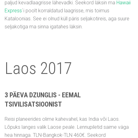
paljud kevadlaagrisse lähevadki. Seekord läksin ma
Hawaii
Express
´i poolt korraldatud laagrisse, mis toimus
Kataloonias. See ei olnud küll päris seljakotireis, aga suure
seljakotiga ma sinna igatahes läksin.
Laos 2017
3 PÄEVA DZUNGLIS - EEMAL
TSIVILISATSIOONIST
Reisi planeerides olime kahevahel, kas India või Laos.
Lõpuks langes valik Laose peale. Lennupiletid saime väga
hea hinnaga. TLN-Bangkok-TLN 460€. Seekord