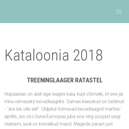
Kataloonia 2018
TREENINGLAAGER RATASTEL
Hispaanias on alati äge laagris käia, kuid võimalik, et see jäi
minu viimaseks kevadlaagriks. Samas klassikud on öeldnud
- "ära iial, ütle iial!". Üldjuhul toimuvad kevadlaagrid märtsis-
aprillis, siis on Lõuna-Euroopas juba soe ning soojast isegi
olulisem, seal on korralikud mäed. Mägede pärast just