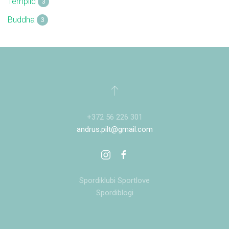
Templid
3
Buddha
3
+372 56 226 301
andrus.pilt@gmail.com
Spordiklubi Sportlove
Spordiblogi