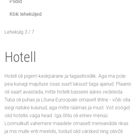
Pildid
Kõik leheküljed
Lehekülg 3 / 7
Hotell
Hotell oli pigem keskpärane ja tagasihoidlik. Aga ma pole
pea kunagi majutuse osas suurt luksust taga ajanud. Plaanis
oli saart avastada, mitte hotelli basseini ääres vedeleda.
Tuba oli puhas ja Lõuna-Euroopale omaselt lihtne - võib olla
isegi natuke kulunud, aga mitte räämas ja must. Vot söögid
olid hotellis väga head. Iga õhtu oli erinev menüü.
Loomulikult vahemere maadele omaselt mereandide rikas
ja mis mulle eriti meeldis, toidud olid värsked ning oliivõli