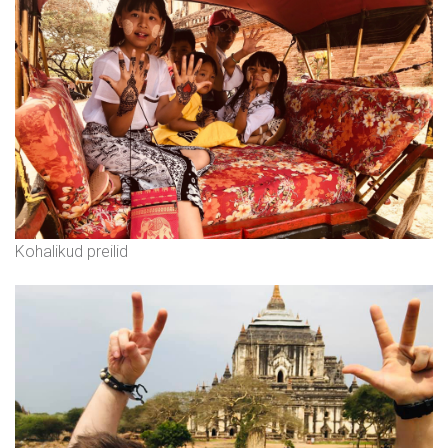
Kohalikud preilid