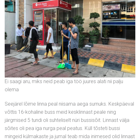
Ei saagi aru, miks neid peab iga töö juures alati nii palju
olema
Seejärel lõime linna peal niisama aega surnuks. Keskpäeval
võttis 16-kohaline buss meid kesklinnast peale ning
järgmised 5 tundi oli suhteliselt nüri bussisõit. Linnast välja
sõites oli pea iga nurga peal peatus. Küll tõsteti bussi
mingeid külmakaste ja jumal teab mida inimesed olid linnast