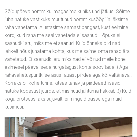
Sõidupäeva hommikul magasime kuniks und jätkus. Sõime
juba natuke vastikuks muutunud hommikusöögi ja läksime
raha vahetama. Alustasime samast pangast, kust eelmine
kord, kuid raha me seal vahetada ei saanud. Lõpuks ei
saanudki aru, miks me ei saanud. Kuid õnneks olid nad
lahkelt nõus juhatama kohta, kus me saime oma rahad ära
vahetatud. Ei saanudki aru miks nad ei võinud meile kohe
esimesel päeval seda nurgatagust kohta soovitada :) Aga
rahavahetuspuntk ise asus rauast piirdeaiaga kõrvaltänaval.
Korraks oli kõhe tunne, kitsas tänav ja piirdeaed lisasid
natuke kõdesust juurde, et mis nüüd juhtuma hakkab :)) Kuid
kogu protsess läks sujuvalt, ei mingeid passe ega muid
küsimusi.