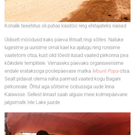
Kohalik teeehitus oli puhas käsitöö ning ehitajateks naised
Üldiselt möödusid kaks päeva lihtsalt ringi sõites. Natuke
lugesime ja uurisime omal käel ka ajalugu ning ronisime
vaatetorni otsa, kust olid tõesti ilusad vaated piirkonna pea
kõikidele templitele. Viimaseks päevaks organiseerisime
endale erataksoga poolepäevase matka
Mount Popa
otsa.
Sealt pidavat olema näha parimad vaated kogu Bagani
piirkonnale. Õhtul aga sõitsime ööbussiga uude linna
Kalawsse. Sellest linnast saab alguse meie kolmepäevane
jalgsimatk Inle Lake juurde.