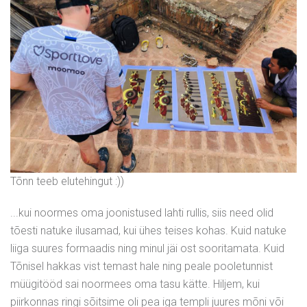
Tõnn teeb elutehingut :))
...kui noormes oma joonistused lahti rullis, siis need olid
tõesti natuke ilusamad, kui ühes teises kohas. Kuid natuke
liiga suures formaadis ning minul jäi ost sooritamata. Kuid
Tõnisel hakkas vist temast hale ning peale pooletunnist
müügitööd sai noormees oma tasu kätte. Hiljem, kui
piirkonnas ringi sõitsime oli pea iga templi juures mõni või