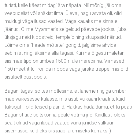
turisti, kelle käest midagi ära näpata. Nii mõnigi jäi oma
veepudelist või snäkist ilma. Üleval, nagu arvata oli, olid
muidugi väga ilusad vaated. Väga kauaks me sinna ei
jäänud. Olime Myanmaris seigeldud päevade jooksul juba
üksjagu neid kloostreid, templeid ning stuupasid näinud.
Lõime oma "heade mõtete" gongid, jälgisime ahvide
sebimist ning läksime alla tagasi. Kui ma õigesti mäletan,
siis mäe tipp on umbes 1500m üle merepinna. Viimased
150 meetrit tuli ronida mööda väga järske treppe, mis olid
sisuliselt püstloodis.
Bagani tagasi sõites mõtlesime, et läheme ringiga ümber
mäe väikesesse külasse, mis asub vulkaani kraatris, kuid
taksojuhil olid teised plaanid. Hakkas hädaldama, et ta peab
Baganist uue seltskonna peale võtma jne. Kindlasti oleks
sealt olnud väga ilusad vaated vana ja iidse vulkaani
sisemusse, kuid eks siis jääb järgmiseks korraks :)