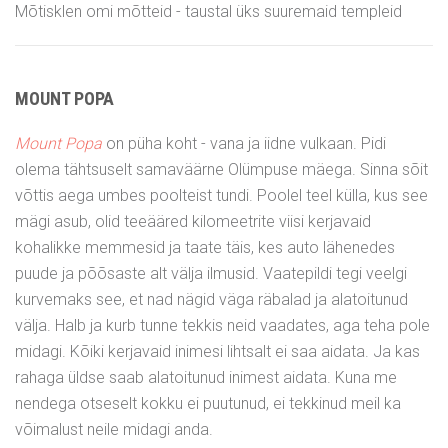
Mõtisklen omi mõtteid - taustal üks suuremaid templeid
MOUNT POPA
Mount Popa
on püha koht - vana ja iidne vulkaan. Pidi
olema tähtsuselt samaväärne Olümpuse mäega. Sinna sõit
võttis aega umbes poolteist tundi. Poolel teel külla, kus see
mägi asub, olid teeääred kilomeetrite viisi kerjavaid
kohalikke memmesid ja taate täis, kes auto lähenedes
puude ja põõsaste alt välja ilmusid. Vaatepildi tegi veelgi
kurvemaks see, et nad nägid väga räbalad ja alatoitunud
välja. Halb ja kurb tunne tekkis neid vaadates, aga teha pole
midagi. Kõiki kerjavaid inimesi lihtsalt ei saa aidata. Ja kas
rahaga üldse saab alatoitunud inimest aidata. Kuna me
nendega otseselt kokku ei puutunud, ei tekkinud meil ka
võimalust neile midagi anda.