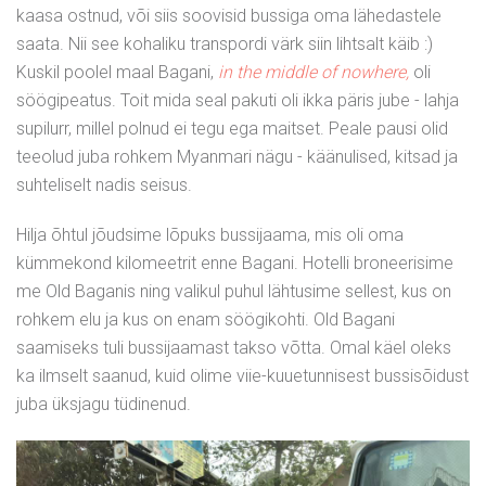
kaasa ostnud, või siis soovisid bussiga oma lähedastele
saata. Nii see kohaliku transpordi värk siin lihtsalt käib :)
Kuskil poolel maal Bagani,
in the middle of nowhere,
oli
söögipeatus. Toit mida seal pakuti oli ikka päris jube - lahja
supilurr, millel polnud ei tegu ega maitset. Peale pausi olid
teeolud juba rohkem Myanmari nägu - käänulised, kitsad ja
suhteliselt nadis seisus.
Hilja õhtul jõudsime lõpuks bussijaama, mis oli oma
kümmekond kilomeetrit enne Bagani. Hotelli broneerisime
me Old Baganis ning valikul puhul lähtusime sellest, kus on
rohkem elu ja kus on enam söögikohti. Old Bagani
saamiseks tuli bussijaamast takso võtta. Omal käel oleks
ka ilmselt saanud, kuid olime viie-kuuetunnisest bussisõidust
juba üksjagu tüdinenud.