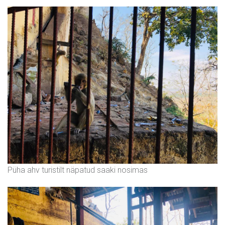
Püha ahv turistilt näpatud saaki nosimas