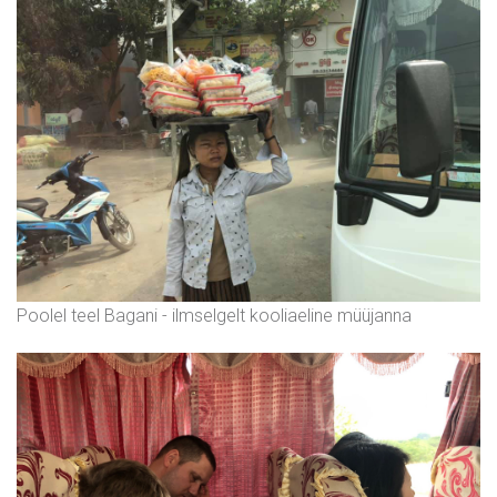
Poolel teel Bagani - ilmselgelt kooliaeline müüjanna