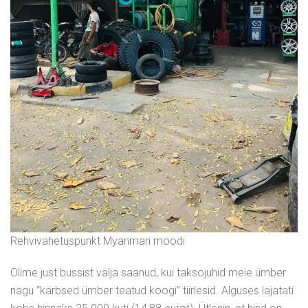
Rehvivahetuspunkt Myanmari moodi
Olime just bussist välja saanud, kui taksojuhid meie ümber
nagu “kärbsed ümber teatud koogi” tiirlesid. Alguses lajatati