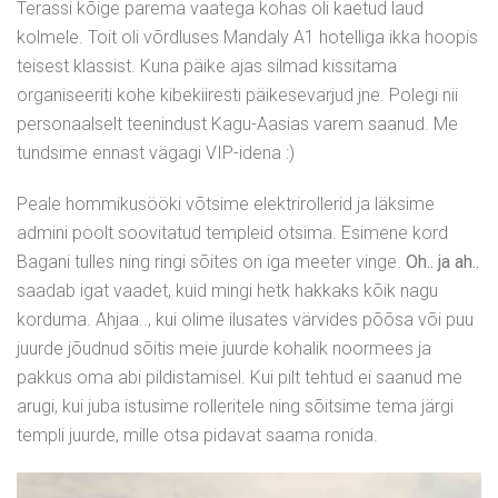
Terassi kõige parema vaatega kohas oli kaetud laud
kolmele. Toit oli võrdluses Mandaly A1 hotelliga ikka hoopis
teisest klassist. Kuna päike ajas silmad kissitama
organiseeriti kohe kibekiiresti päikesevarjud jne. Polegi nii
personaalselt teenindust Kagu-Aasias varem saanud. Me
tundsime ennast vägagi VIP-idena :)
Peale hommikusööki võtsime elektrirollerid ja läksime
admini poolt soovitatud templeid otsima. Esimene kord
Bagani tulles ning ringi sõites on iga meeter vinge.
Oh.. ja ah..
saadab igat vaadet, kuid mingi hetk hakkaks kõik nagu
korduma. Ahjaa.., kui olime ilusates värvides põõsa või puu
juurde jõudnud sõitis meie juurde kohalik noormees ja
pakkus oma abi pildistamisel. Kui pilt tehtud ei saanud me
arugi, kui juba istusime rolleritele ning sõitsime tema järgi
templi juurde, mille otsa pidavat saama ronida.