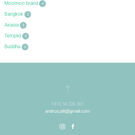
Moomoo brand
4
Bangkok
3
Airasia
3
Templid
3
Buddha
3
+372 56 226 301
andrus.pilt@gmail.com