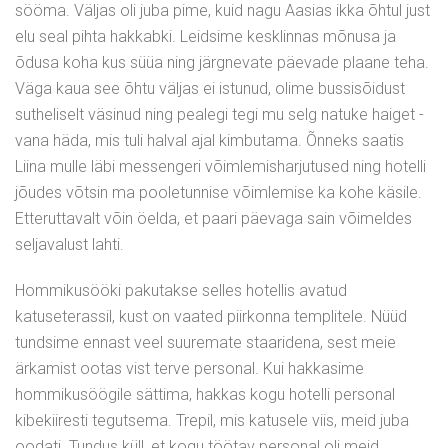
sööma. Väljas oli juba pime, kuid nagu Aasias ikka õhtul just
elu seal pihta hakkabki. Leidsime kesklinnas mõnusa ja
õdusa koha kus süüa ning järgnevate päevade plaane teha.
Väga kaua see õhtu väljas ei istunud, olime bussisõidust
sutheliselt väsinud ning pealegi tegi mu selg natuke haiget -
vana häda, mis tuli halval ajal kimbutama. Õnneks saatis
Liina mulle läbi messengeri võimlemisharjutused ning hotelli
jõudes võtsin ma pooletunnise võimlemise ka kohe käsile.
Etteruttavalt võin öelda, et paari päevaga sain võimeldes
seljavalust lahti.
Hommikusööki pakutakse selles hotellis avatud
katuseterassil, kust on vaated piirkonna templitele. Nüüd
tundsime ennast veel suuremate staaridena, sest meie
ärkamist ootas vist terve personal. Kui hakkasime
hommikusöögile sättima, hakkas kogu hotelli personal
kibekiiresti tegutsema. Trepil, mis katusele viis, meid juba
oodati. Tundus küll, et kogu töötav personal oli meid