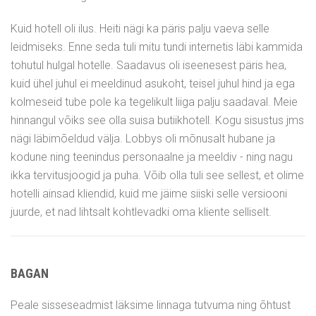
Kuid hotell oli ilus. Heiti nägi ka päris palju vaeva selle
leidmiseks. Enne seda tuli mitu tundi internetis läbi kammida
tohutul hulgal hotelle. Saadavus oli iseenesest päris hea,
kuid ühel juhul ei meeldinud asukoht, teisel juhul hind ja ega
kolmeseid tube pole ka tegelikult liiga palju saadaval. Meie
hinnangul võiks see olla suisa butiikhotell. Kogu sisustus jms
nägi läbimõeldud välja. Lobbys oli mõnusalt hubane ja
kodune ning teenindus personaalne ja meeldiv - ning nagu
ikka tervitusjoogid ja puha. Võib olla tuli see sellest, et olime
hotelli ainsad kliendid, kuid me jäime siiski selle versiooni
juurde, et nad lihtsalt kohtlevadki oma kliente selliselt.
BAGAN
Peale sisseseadmist läksime linnaga tutvuma ning õhtust