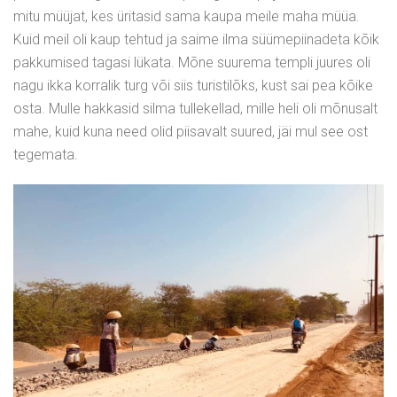
mitu müüjat, kes üritasid sama kaupa meile maha müüa.
Kuid meil oli kaup tehtud ja saime ilma süümepiinadeta kõik
pakkumised tagasi lükata. Mõne suurema templi juures oli
nagu ikka korralik turg või siis turistilõks, kust sai pea kõike
osta. Mulle hakkasid silma tullekellad, mille heli oli mõnusalt
mahe, kuid kuna need olid piisavalt suured, jäi mul see ost
tegemata.