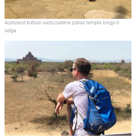
Austusest kultuuri vastu panime pühas templis longyi'd
selga