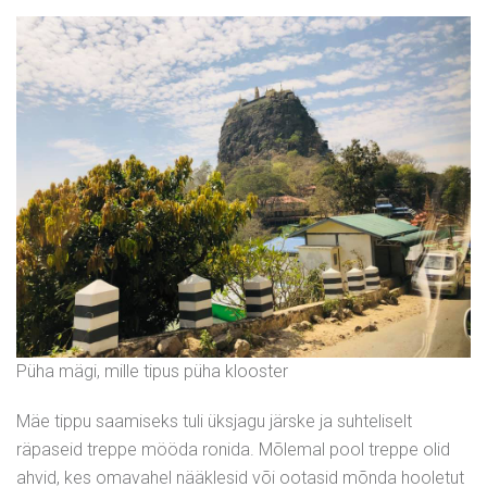
Püha mägi, mille tipus püha klooster
Mäe tippu saamiseks tuli üksjagu järske ja suhteliselt
räpaseid treppe mööda ronida. Mõlemal pool treppe olid
ahvid, kes omavahel nääklesid või ootasid mõnda hooletut