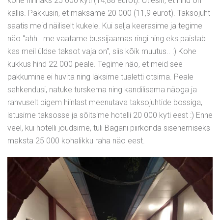
kohe hinnaks 25 000 kyti (14,88 eurot). Ütlesin, et hind on
kallis. Pakkusin, et maksame 20 000 (11,9 eurot). Taksojuht
saatis meid näiliselt kukele. Kui selja keerasime ja tegime
näo "ahh.. me vaatame bussijaamas ringi ning eks paistab
kas meil üldse taksot vaja on", siis kõik muutus.. :) Kohe
kukkus hind 22 000 peale. Tegime näo, et meid see
pakkumine ei huvita ning läksime tualetti otsima. Peale
sehkendusi, natuke turskema ning kandilisema näoga ja
rahvuselt pigem hiinlast meenutava taksojuhtide bossiga,
istusime taksosse ja sõitsime hotelli 20 000 kyti eest :) Enne
veel, kui hotelli jõudsime, tuli Bagani piirkonda sisenemiseks
maksta 25 000 kohalikku raha näo eest.