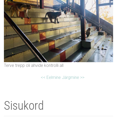
Terve trepp oli ahvide kontrolli all
<< Eelmine
Järgmine >>
Sisukord