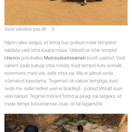
Ilusa värvilise puu all... :))
Hiljem alles selgus, et tema huvi polnud meile templeid
näidata vaid oma kaupa müüa. Üldiselt on kõik templid
Unesco
ja kohaliku
Muinsuskaitseameti
poolt suletud. Veel
vähem saab kuhugi otsa ronida. Kuid tempel kuhu kohalik
noormees meid viis, selle otsa sai. Me ei jätnud seda
võimalust kasutama. Tegemist oli väikse templiga, kuid
seda me sellel hetkel veel ei teadnud - polnud lihtsalt suuri
veel näinud. Tegime mõned fotod ja peagi sai selgeks, et
meile templi tutvustamise osas oli tal tagamõte...