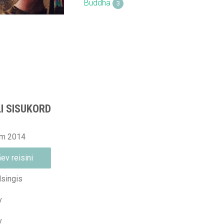
Buddha
3
I SISUKORD
am 2014
ev reisini
singis
v
v