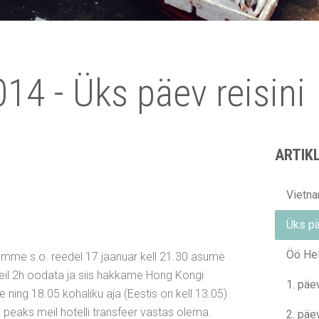
14 - Üks päev reisini
ARTIKL
Vietn
Üks pä
Öö Hel
omme s.o. reedel 17 jaanuar kell 21.30 asume
meil 2h oodata ja siis hakkame Hong Kongi
1. päe
ning 18.05 kohaliku aja (Eestis on kell 13.05)
s peaks meil hotelli transfeer vastas olema.
2. päe