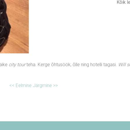
Kõik l
väike
city tour
teha. Kerge õhtusöök, õlle ning hotelli tagasi.
Will s
<< Eelmine
Järgmine >>