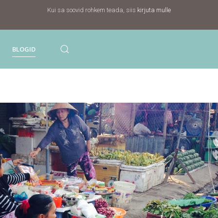
Kui sa soovid rohkem teada, siis
kirjuta mulle
BLOGID