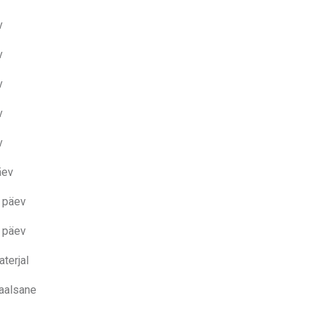
v
v
v
v
v
äev
 päev
 päev
aterjal
aalsane