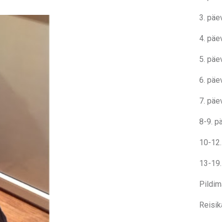
3. päe
4. päe
5. päe
6. päe
7. päe
8-9. p
10-12.
13-19.
Pildim
Reisik