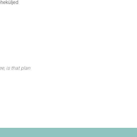
eheküljed
ee, is that plan