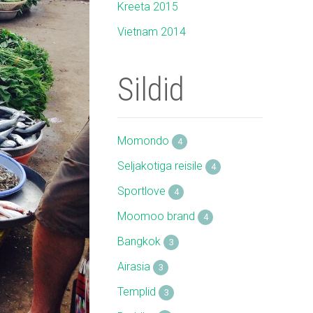
Kreeta 2015
Vietnam 2014
Sildid
Momondo
4
Seljakotiga reisile
4
Sportlove
4
Moomoo brand
4
Bangkok
3
Airasia
3
Templid
3