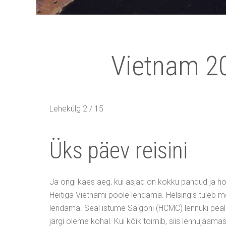
Vietnam 20
Lehekülg 2 / 15
Üks päev reisini
Ja ongi käes aeg, kui asjad on kokku pandud ja h
Heitiga Vietnami poole lendama. Helsingis tuleb 
lendama. Seal istume Saigoni (HCMC) lennuki peale 
järgi oleme kohal. Kui kõik toimib, siis lennujaama