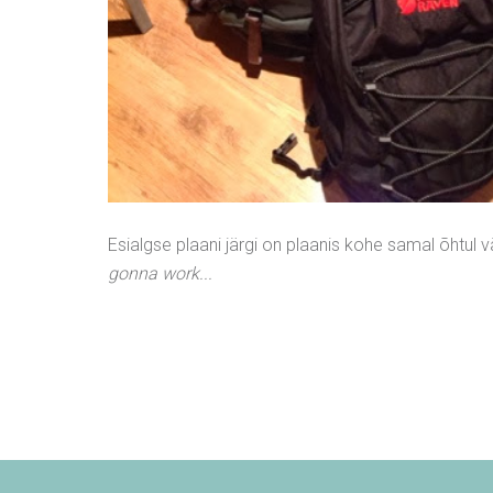
Esialgse plaani järgi on plaanis kohe samal õhtul 
gonna work...