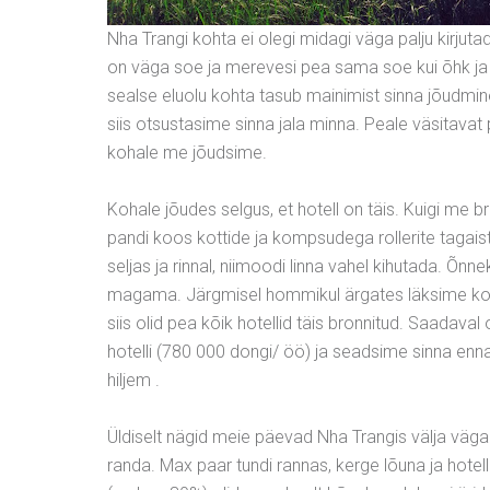
Nha Trangi kohta ei olegi midagi väga palju kirjutad
on väga soe ja merevesi pea sama soe kui õhk ja n
sealse eluolu kohta tasub mainimist sinna jõudmine
siis otsustasime sinna jala minna. Peale väsitavat 
kohale me jõudsime.
Kohale jõudes selgus, et hotell on täis. Kuigi me 
pandi koos kottide ja kompsudega rollerite tagaistmel
seljas ja rinnal, niimoodi linna vahel kihutada. Õnne
magama. Järgmisel hommikul ärgates läksime kohe uu
siis olid pea kõik hotellid täis bronnitud. Saadav
hotelli (780 000 dongi/ öö) ja seadsime sinna ennas
hiljem .
Üldiselt nägid meie päevad Nha Trangis välja väga
randa. Max paar tundi rannas, kerge lõuna ja hotelli