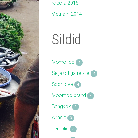
Kreeta 2015
Vietnam 2014
Sildid
Momondo
4
Seljakotiga reisile
4
Sportlove
4
Moomoo brand
4
Bangkok
3
Airasia
3
Templid
3