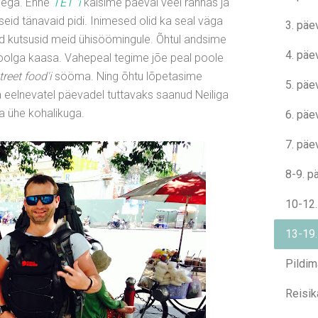
idega. Enne
TET 'i
käisime päeval veel rannas ja
eid tänavaid pidi. Inimesed olid ka seal väga
3. päe
mad kutsusid meid ühisöömingule. Õhtul andsime
4. päe
t voolga kaasa. Vahepeal tegime jõe peal poole
treet food'i
sööma. Ning õhtu lõpetasime
5. päe
a eelnevatel päevadel tuttavaks saanud Neiliga
a ühe kohalikuga.
6. päe
7. päe
8-9. p
10-12.
13-19.
Pildim
Reisik