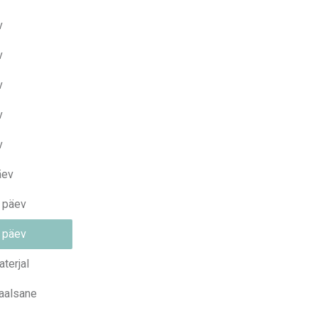
v
v
v
v
v
äev
 päev
 päev
aterjal
aalsane