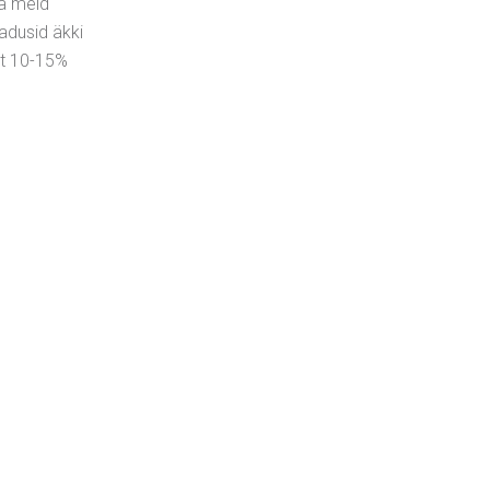
Ka meid
adusid äkki
lt 10-15%