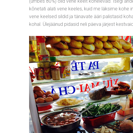
(umbes 80%) olid vene keelt kõnelevad. Isegi äri
kõnetati alati vene keeles, kuid me läksime kohe 
vene keelsed sildid ja tänavate ääri palistasid koh
kohal. Ülejäänud pidasid neli päeva järjest kestvaid