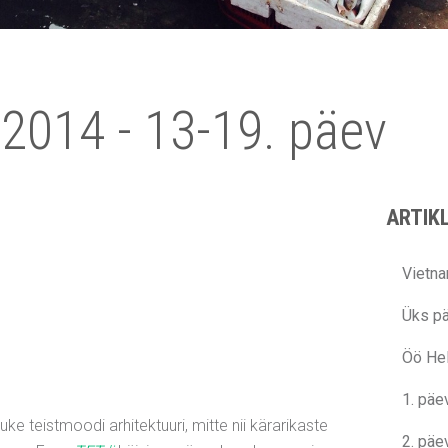
2014 - 13-19. päev
ARTIKL
Vietn
Üks pä
Öö Hel
1. päe
e teistmoodi arhitektuuri, mitte nii kärarikaste
2. päe