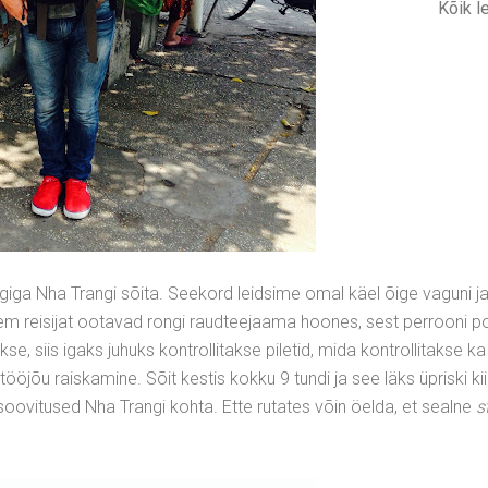
Kõik l
iga Nha Trangi sõita. Seekord leidsime omal käel õige vaguni ja
hkem reisijat ootavad rongi raudteejaama hoones, sest perrooni 
se, siis igaks juhuks kontrollitakse piletid, mida kontrollitakse ka
 tööjõu raiskamine. Sõit kestis kokku 9 tundi ja see läks üpriski kii
oovitused Nha Trangi kohta. Ette rutates võin öelda, et sealne
s