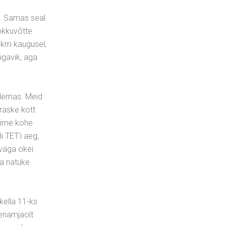
n. Samas seal
kokkuvõtte
 1km kaugusel,
igavik, aga
olemas. Meid
 raske kott
asime kohe
 TET'i aeg,
 väga okei
ba natuke
kella 11-ks
 enamjaolt