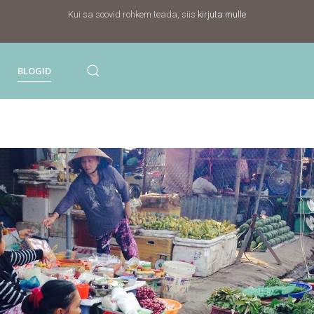
Kui sa soovid rohkem teada, siis
kirjuta mulle
BLOGID