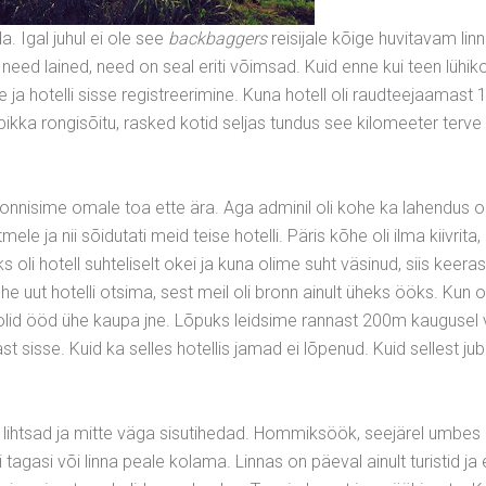
a. Igal juhul ei ole see
backbaggers
reisijale kõige huvitavam lin
eed lained, need on seal eriti võimsad. Kuid enne kui teen lühi
 ja hotelli sisse registreerimine. Kuna hotell oli raudteejaamast
pikka rongisõitu, rasked kotid seljas tundus see kilomeeter terve 
bronnisime omale toa ette ära. Aga adminil oli kohe ka lahendus 
e ja nii sõidutati meid teise hotelli. Päris kõhe oli ilma kiivrita,
ks oli hotell suhteliselt okei ja kuna olime suht väsinud, siis keer
t hotelli otsima, sest meil oli bronn ainult üheks ööks. Kun oli
al olid ööd ühe kaupa jne. Lõpuks leidsime rannast 200m kaugusel
t sisse. Kuid ka selles hotellis jamad ei lõpenud. Kuid sellest ju
 lihtsad ja mitte väga sisutihedad. Hommiksöök, seejärel umbes 
 tagasi või linna peale kolama. Linnas on päeval ainult turistid ja