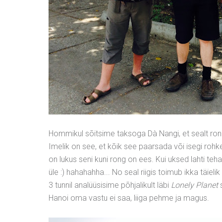
Hommikul sõitsime taksoga Dà Nangi, et sealt rong
Imelik on see, et kõik see paarsada või isegi ro
on lukus seni kuni rong on ees. Kui uksed lahti tehak
üle :) hahahahha... No seal riigis toimub ikka täielik
3 tunnil analüüsisime põhjalikult läbi
Lonely Planet
s
Hanoi oma vastu ei saa, liiga pehme ja magus.