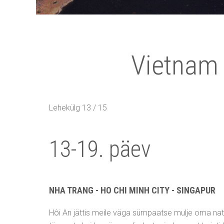
Vietnam 
Lehekülg 13 / 15
13-19. päev
NHA TRANG - HO CHI MINH CITY - SINGAPUR
Hôi An jättis meile väga sümpaatse mulje oma natuk