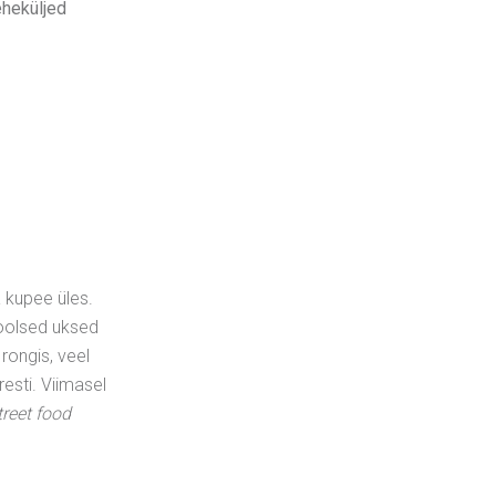
eheküljed
 kupee üles.
poolsed uksed
 rongis, veel
resti. Viimasel
treet food