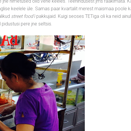
de jne nimetused olid vene keeles. Teenindusest jms rääkimata. 
inglise keelele üle. Samas paar kvartalit merest maismaa poole k
alikud
street food'i
pakkujaid. Kuigi seoses TETiga oli ka neid ainu
 pidustusi pere jne seltsis.