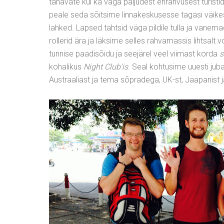
tänavate kui ka väga paljudest erirahvusest turist
peale seda sõitsime linnakeskusesse tagasi väikes
lahked. Lapsed tahtsid väga pildile tulla ja vane
rollerid ära ja läksime selles rahvamassis lihtsal
tunnise paadisõidu ja seejärel veel viimast korda
s
kohalikus
Night Club'is
. Seal kohtusime uuesti jub
Austraaliast ja tema sõpradega, UK-st, Jaapanist j