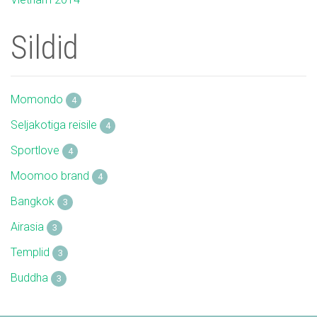
Sildid
Momondo
4
Seljakotiga reisile
4
Sportlove
4
Moomoo brand
4
Bangkok
3
Airasia
3
Templid
3
Buddha
3