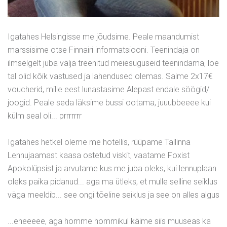
Igatahes Helsingisse me jõudsime. Peale maandumist
marssisime otse Finnairi informatsiooni. Teenindaja on
ilmselgelt juba välja treenitud meiesuguseid teenindama, loe
tal olid kõik vastused ja lahendused olemas. Saime 2x17€
voucherid, mille eest lunastasime Alepast endale söögid/
joogid. Peale seda läksime bussi ootama, juuubbeeee kui
külm seal oli... prrrrrrr
Igatahes hetkel oleme me hotellis, rüüpame Tallinna
Lennujaamast kaasa ostetud viskit, vaatame Foxist
Apokolüpsist ja arvutame kus me juba oleks, kui lennuplaan
oleks paika pidanud... aga ma ütleks, et mulle selline seiklus
väga meeldib... see ongi tõeline seiklus ja see on alles algus
...eheeeee, aga homme hommikul käime siis muuseas ka