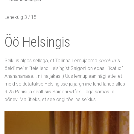
Lehekülg 3 / 15
Öö Helsingis
Seiklus algas sellega, et Tallinna Lennujaama
check in
'is
öeldi meile: "teie lend Helsingist Saigoni on edasi lükatud".
Ahahahahaaa... nii naljakas :) Uus lennuplaan nägi ette, et
meid sõidutatakse Helsingisse ja järgmine lend läheb alles
9.25 Pariisi ja sealt siis Saigoni wtfck... aga samas üli
põnev. Ma ütleks, et see ongi tõeline seiklus.